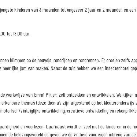
ongste kinderen van 3 maanden tot ongeveer 2 jaar en 2 maanden en een p
00 tot 18.00 uur.
unnen klimmen op de heuvels, rondrijden en rondrennen. Er groeien zelfs a
e heerlijke jam van maken. Naast de tuin hebben we een insectenhotel gepl
de werkwijze van Emmi Pikler: zelf ontdekken en ontwikkelen. We kijken n
erkenbare thema’s (deze thema’s zijn afgestemd op het kleuteronderwijs 
 motorisch/zintuiglijke ontwikkeling, creatieve ontwikkeling en rekenprikk
dvaardigheid en voorlezen. Daarnaast wordt er veel met de kinderen in de 
nnen de belevingswereld en geven we de vrijheid voor eigen inbreng van de