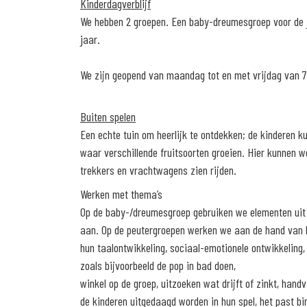
Kinderdagverblijf
We hebben 2 groepen. Een baby-dreumesgroep voor de j
jaar.
We zijn geopend van maandag tot en met vrijdag van 7.
Buiten spelen
Een echte tuin om heerlijk te ontdekken; de kinderen k
waar verschillende fruitsoorten groeien. Hier kunnen w
trekkers en vrachtwagens zien rijden.
Werken met thema’s
Op de baby-/dreumesgroep gebruiken we elementen uit 
aan. Op de peutergroepen werken we aan de hand van h
hun taalontwikkeling, sociaal-emotionele ontwikkeling,
zoals bijvoorbeeld de pop in bad doen,
winkel op de groep, uitzoeken wat drijft of zinkt, han
de kinderen uitgedaagd worden in hun spel, het past bi