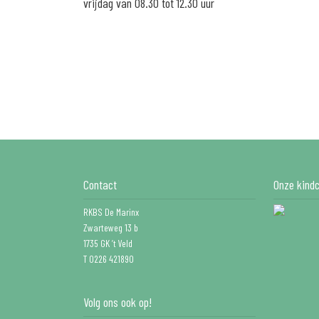
vrijdag van 08.30 tot 12.30 uur
Contact
Onze kindc
RKBS De Marinx
Zwarteweg 13 b
1735 GK ’t Veld
T 0226 421890
Volg ons ook op!