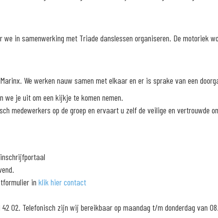
ar we in samenwerking met Triade danslessen organiseren. De motoriek wo
arinx. We werken nauw samen met elkaar en er is sprake van een doorgaa
n we je uit om een kijkje te komen nemen.
sch medewerkers op de groep en ervaart u zelf de veilige en vertrouwde om
inschrijfportaal
vend.
tformulier in
klik hier contact
61 42 02. Telefonisch zijn wij bereikbaar op maandag t/m donderdag van 08.3