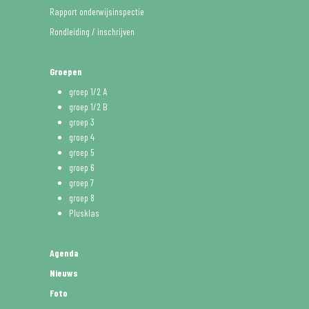
Rapport onderwijsinspectie
Rondleiding / inschrijven
Groepen
groep 1/2 A
groep 1/2 B
groep 3
groep 4
groep 5
groep 6
groep 7
groep 8
Plusklas
Agenda
Nieuws
Foto