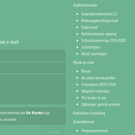
Ouderinformatie
Ouderbetrokkenheid 3.0
Medezeggenschapsraad
Ouderraad
Buitenschoolse opvang
Schooljaarverslag 2019-2020
een e-mail
Schooltijden
Verlof aanvragen
Missie en visie
Missie
De zeven kernwaarden
Schoolplan 2020-2024
Adaptief onderwijs
The leader in me
Opbrengst gericht werken
f toestemming dat
De Marinx
mijn
Katholieke Grondslag
s verwerkt.
Schoolklimaat
Omgangsprotocol