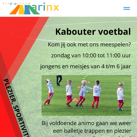
Verlof Aanvragen
Contact
Home
Zoeken
Foto's
Facebook