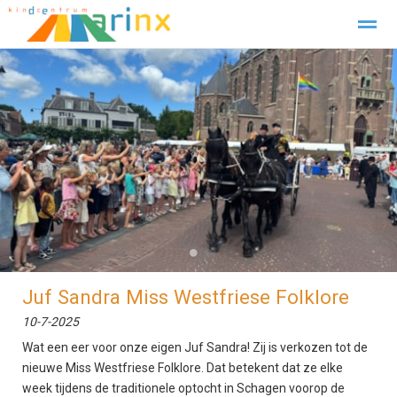
Verlof Aanvragen
Contact
Home
Zoeken
Foto's
Facebook
●
●
Juf Sandra Miss Westfriese Folklore
10-7-2025
Wat een eer voor onze eigen Juf Sandra! Zij is verkozen tot de
nieuwe Miss Westfriese Folklore. Dat betekent dat ze elke
week tijdens de traditionele optocht in Schagen voorop de