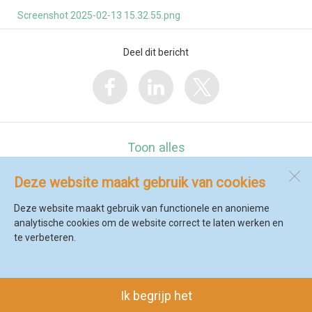
Screenshot 2025-02-13 15.32.55.png
Deel dit bericht
Toon alles
Deze website maakt gebruik van cookies
De Marinx
Zwarteweg 13 b
Deze website maakt gebruik van functionele en anonieme
1735 GK
't Veld
analytische cookies om de website correct te laten werken en
te verbeteren.
Open desktopversie
Ik begrijp het
SdH Vormgeving |
Ziber DS4